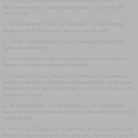
-Ένα βάζο με λουλούδια είναι πάντα ευχάριστο και
δημιουργεί μια πολύ όμορφη ατμόσφαιρα στις γωνιές του
σπιτιού σας.
Αν ακολουθήσετε αυτές τις προτάσεις, τα περισσότερα
κομμένα άνθη θα διαρκέσουν περίπου μία εβδομάδα.
Ζάχαρη: Χρησιμοποιήστε την ως λίπασμα στα φυτά που
έχετε μέσα στο σπίτι.
Τσάι: Η ιδανική τροφή για τις αζαλέες, ενώ λειτουργεί ως
θαυμάσιο λίπασμα για κρεμαστά καλάθια.
Θερμαντική αλοιφή: Αλείψτε λίγη επάνω σε ένα φακελάκι
τσαγιού, ή ψεκάστε λίγο αν είναι σε μορφή σπρέι, και θα έχετε
δημιουργήσει ένα τέλειο απωθητικό… γατών, που μπορεί να σας
ρημάζουν τον κήπο.
Μπανανόφλουδες: Τοποθετήστε τες με την μέσα πλευρά
τους επάνω στα παρτέρια και έχετε μια τέλεια έξτρα τροφή για
τριαντάφυλλα.
Κόκα Κόλα: Το δημοφιλές αναψυκτικό λειτουργεί επίσης ως
τέλειο λίπασμα για τα φυτά στις γλάστρες. Φροντίστε, όμως να