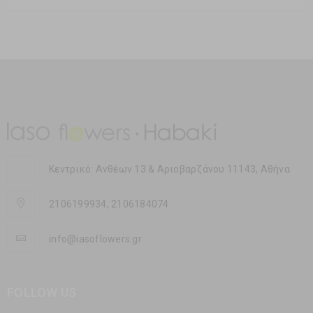
Κεντρικό: Ανθέων 13 & Αριοβαρζάνου 11143, Αθήνα
2106199934, 2106184074
info@iasoflowers.gr
FOLLOW US