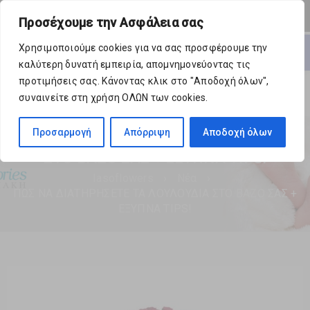
0 Προϊόντα
-
€
0,00
Προσέχουμε την Ασφάλεια σας
Ανοίξτε
Χρησιμοποιούμε cookies για να σας προσφέρουμε την
καλύτερη δυνατή εμπειρία, απομνημονεύοντας τις
προτιμήσεις σας. Κάνοντας κλικ στο "Αποδοχή όλων",
συναινείτε στη χρήση ΟΛΩΝ των cookies.
Προσαρμογή
Απόρριψη
Αποδοχή όλων
ΠΩΣ ΝΑ ΔΙΑΤΗΡΗΣΕΤΕ ΤΑ ΛΟΥΛΟΥΔΙΑ
ΣΤΟ ΒΑΖΟ ΣΑΣ + ΕΞΥΠΝΑ TIPS!
Iasoflowers
›
Νέα
›
ΠΩΣ ΝΑ ΔΙΑΤΗΡΗΣΕΤΕ ΤΑ ΛΟΥΛΟΥΔΙΑ ΣΤΟ ΒΑΖΟ ΣΑΣ +
ΕΞΥΠΝΑ TIPS!