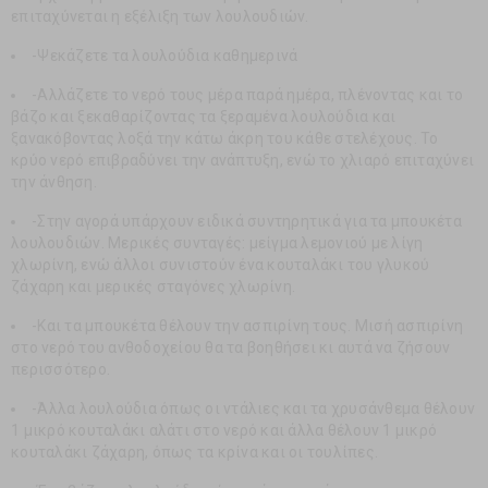
επιταχύνεται η εξέλιξη των λουλουδιών.
-Ψεκάζετε τα λουλούδια καθημερινά
-Αλλάζετε το νερό τους μέρα παρά ημέρα, πλένοντας και το
βάζο και ξεκαθαρίζοντας τα ξεραμένα λουλούδια και
ξανακόβοντας λοξά την κάτω άκρη του κάθε στελέχους. Το
κρύο νερό επιβραδύνει την ανάπτυξη, ενώ το χλιαρό επιταχύνει
την άνθηση.
-Στην αγορά υπάρχουν ειδικά συντηρητικά για τα μπουκέτα
λουλουδιών. Μερικές συνταγές: μείγμα λεμονιού με λίγη
χλωρίνη, ενώ άλλοι συνιστούν ένα κουταλάκι του γλυκού
ζάχαρη και μερικές σταγόνες χλωρίνη.
-Και τα μπουκέτα θέλουν την ασπιρίνη τους. Μισή ασπιρίνη
στο νερό του ανθοδοχείου θα τα βοηθήσει κι αυτά να ζήσουν
περισσότερο.
-Άλλα λουλούδια όπως οι ντάλιες και τα χρυσάνθεμα θέλουν
1 μικρό κουταλάκι αλάτι στο νερό και άλλα θέλουν 1 μικρό
κουταλάκι ζάχαρη, όπως τα κρίνα και οι τουλίπες.