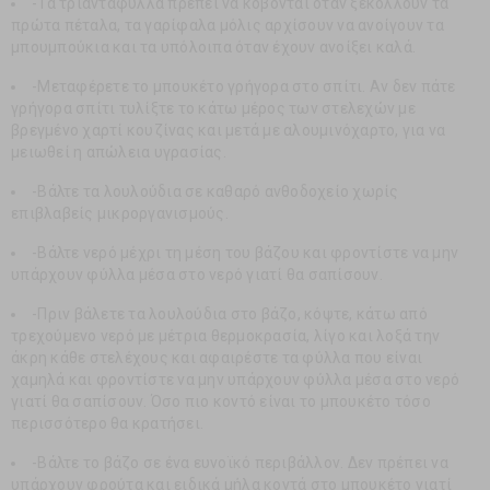
-Τα τριαντάφυλλα πρέπει να κόβονται όταν ξεκολλούν τα
πρώτα πέταλα, τα γαρίφαλα μόλις αρχίσουν να ανοίγουν τα
μπουμπούκια και τα υπόλοιπα όταν έχουν ανοίξει καλά.
-Μεταφέρετε το μπουκέτο γρήγορα στο σπίτι. Αν δεν πάτε
γρήγορα σπίτι τυλίξτε το κάτω μέρος των στελεχών με
βρεγμένο χαρτί κουζίνας και μετά με αλουμινόχαρτο, για να
μειωθεί η απώλεια υγρασίας.
-Βάλτε τα λουλούδια σε καθαρό ανθοδοχείο χωρίς
επιβλαβείς μικροργανισμούς.
-Βάλτε νερό μέχρι τη μέση του βάζου και φροντίστε να μην
υπάρχουν φύλλα μέσα στο νερό γιατί θα σαπίσουν.
-Πριν βάλετε τα λουλούδια στο βάζο, κόψτε, κάτω από
τρεχούμενο νερό με μέτρια θερμοκρασία, λίγο και λοξά την
άκρη κάθε στελέχους και αφαιρέστε τα φύλλα που είναι
χαμηλά και φροντίστε να μην υπάρχουν φύλλα μέσα στο νερό
γιατί θα σαπίσουν. Όσο πιο κοντό είναι το μπουκέτο τόσο
περισσότερο θα κρατήσει.
-Βάλτε το βάζο σε ένα ευνοϊκό περιβάλλον. Δεν πρέπει να
υπάρχουν φρούτα και ειδικά μήλα κοντά στο μπουκέτο γιατί