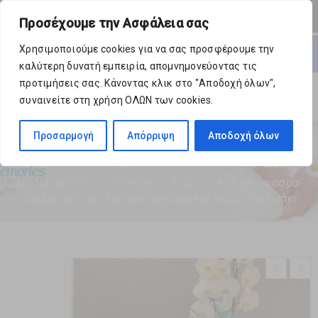
0 Προϊόντα
-
€
0,00
Προσέχουμε την Ασφάλεια σας
Ανοίξτε
Χρησιμοποιούμε cookies για να σας προσφέρουμε την
καλύτερη δυνατή εμπειρία, απομνημονεύοντας τις
προτιμήσεις σας. Κάνοντας κλικ στο "Αποδοχή όλων",
συναινείτε στη χρήση ΟΛΩΝ των cookies.
Προσαρμογή
Απόρριψη
Αποδοχή όλων
ΚΑΛΆΘΙ ΎΦΑΣΜΑ-ΚΑΜΒΆΣ XXL, ΜΕ
ΓΛΆΣΤΡΑ ΟΡΧΙΔΈΑ ΚΑΙ ΛΟΎΤΡΙΝΟ ΖΩΆΚΙ
Αρχική σελίδα
›
Γέννηση
›
Αγόρι
›
Καλάθι ύφασμα-
καμβάς xxl, με γλάστρα ορχιδέα και λούτρινο ζωάκι