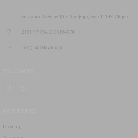
Κεντρικό: Ανθέων 13 & Αριοβαρζάνου 11143, Αθήνα
2106199934, 2106184074
info@iasoflowers.gr
FOLLOW US
ΚΑΤΗΓΟΡΊΕΣ
Γέννηση
Ασημώματα