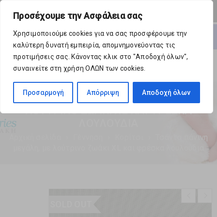
0 Προϊόντα
-
€
0,00
Προσέχουμε την Ασφάλεια σας
Ανοίξτε
Χρησιμοποιούμε cookies για να σας προσφέρουμε την
καλύτερη δυνατή εμπειρία, απομνημονεύοντας τις
προτιμήσεις σας. Κάνοντας κλικ στο "Αποδοχή όλων",
συναινείτε στη χρήση ΟΛΩΝ των cookies.
Προσαρμογή
Απόρριψη
Αποδοχή όλων
ΤΣΆΝΤΑ ΠΆΝΙΝΗ ΜΕΓΆΛΗ, ΜΕ
ΛΟΎΤΡΙΝΟ ΖΩΆΚΙ XL ΚΑΙ ΦΡΈΣΚΑ
ΛΟΥΛΟΎΔΙΑ
Αρχική σελίδα
›
Γέννηση
›
Κορίτσι
›
Τσάντα πάνινη
μεγάλη, με λούτρινο ζωάκι XL και φρέσκα λουλούδια
SOLD OUT