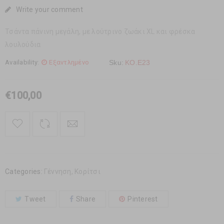
Write your comment
Τσάντα πάνινη μεγάλη, με λούτρινο ζωάκι XL και φρέσκα
λουλούδια
Availability:
Εξαντλημένο
Sku:
ΚΟ.Ε23
€
100,00
Categories:
Γέννηση
,
Κορίτσι
Tweet
Share
Pinterest