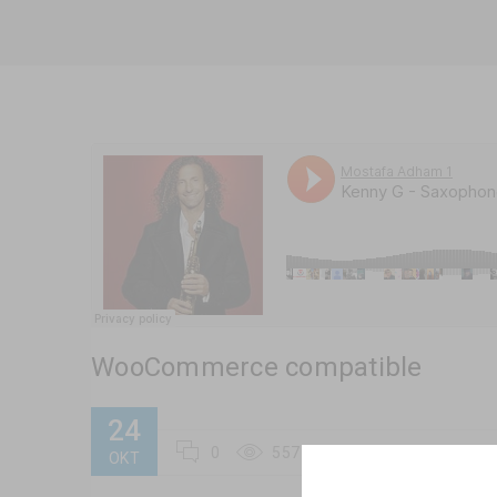
WooCommerce compatible
24
0
557
ΟΚΤ