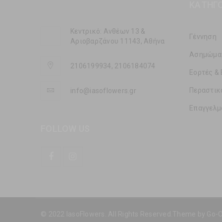
ΚΑΤΗΓΟ
Κεντρικό: Ανθέων 13 &
Γέννηση
Αριοβαρζάνου 11143, Αθήνα
Ασημώμα
2106199934, 2106184074
Εορτές & 
Περαστικ
info@iasoflowers.gr
Επαγγελμ
FOLLOW US
© 2022 IasoFlowers. All Rights Reserved.Theme by
Go-