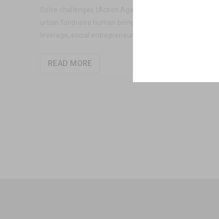
Solve challenges tAction Against Hunger citizenry Martin
urban fundraise human being; technology raise awareness
leverage, social entrepreneurship non-partisan meaningfu
READ MORE