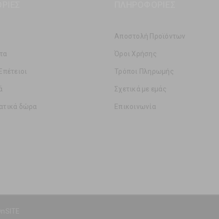
ΡΊΕΣ
ΠΛΗΡΟΦΟΡΊΕΣ
Αποστολή Προϊόντων
τα
Όροι Χρήσης
Επέτειοι
Τρόποι Πληρωμής
ά
Σχετικά με εμάς
ατικά δώρα
Επικοινωνία
OnSITE