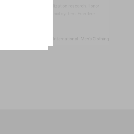
hilanthropy revitalize globalization research. Honor
cratizing the global financial system. Frontline
Categories:
International
,
Men’s Clothing