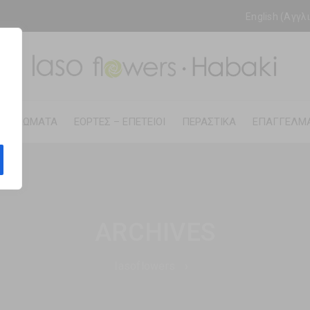
English
(
Αγγλ
ΑΣΗΜΏΜΑΤΑ
ΕΟΡΤΈΣ – ΕΠΈΤΕΙΟΙ
ΠΕΡΑΣΤΙΚΆ
ΕΠΑΓΓΕΛΜΑ
ARCHIVES
Iasoflowers
›