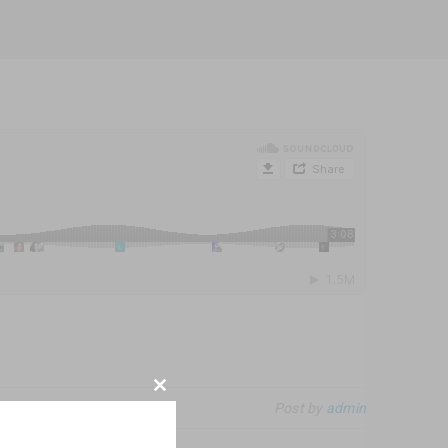
CLOSE
Post by
admin
THIS
MODULE